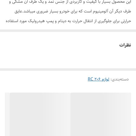
این محصول بسیار با کیفیت و کاربردی از جنس نمد و یک طرف آن مشکی و
طرف دیگر آن آلومینیوم است که برای خودرو بسیار ضروری میباشد.عایق
حرارتی برای جلوگیری از انتقال حرارت به دینام و پمپ هیدرولیک مورد استفاده
قرار میگیرد و در نتیجه طول عمر بسیار بالایی دارد.
نظرات
مزایای عایق حرارتی پمپ هیدرولیک و دینام 206 :
نصب اسان و قیمت مناسب.
حفاظت از دینام و پمپ هیدرولیک در برابر حرارت اگزوز.
دسته‌بندی
:
لوازم 206 RC