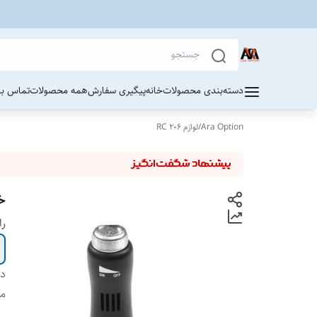
دسته‌بندی محصولات
خانه
پیگیری سفارش
همه محصولات
تماس با 
Ara Option
/
لوازم 206 RC
خ
را
دس
من