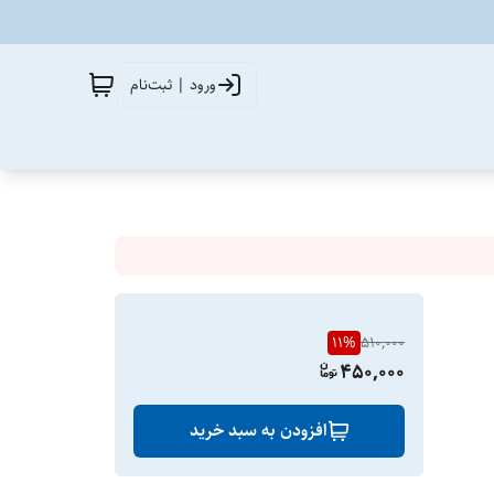
ورود | ثبت‌نام
11
%
510,000
450,000
افزودن به سبد خرید