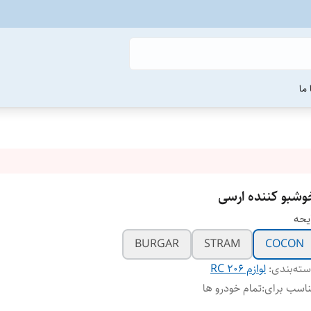
ما
وشبو کننده ارسی
یحه
BURGAR
STRAM
COCON
ته‌بندی
:
لوازم 206 RC
اسب برای
:
تمام خودرو ها