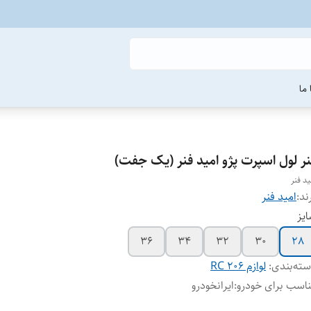
ما
نر لول اسپرت پژو امید فنر (یک جفت)
ید فنر
ند:
امید فنر
یز
36
34
32
30
28
ته‌بندی
:
لوازم 206 RC
اسب برای خودرو
:
ایرانخودرو