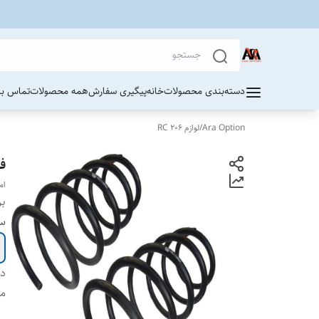
دسته‌بندی محصولات
خانه
پیگیری سفارش
همه محصولات
تماس با 
Ara Option
/
لوازم 206 RC
ف
ام
بر
سا
دس
من