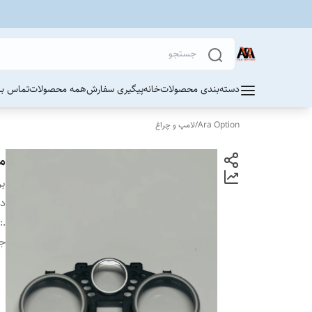
دسته‌بندی محصولات
خانه
پیگیری سفارش
همه محصولات
تماس با 
Ara Option
/
لامپ و چراغ
مج
بر
دس
:
.
ج