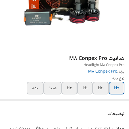
هدلایت M8 Conpex Pro
Headlight M8 Conpex Pro
برند:
M8 Conpex Pro
نوع پایه
880
9005
H4
H1
H11
H7
توضیحات
هدلایتpro m8 اصلی دارای کنباس یا همون خطاگیر 120000 لومن