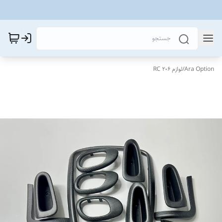
Ara Option
/
لوازم 206 RC