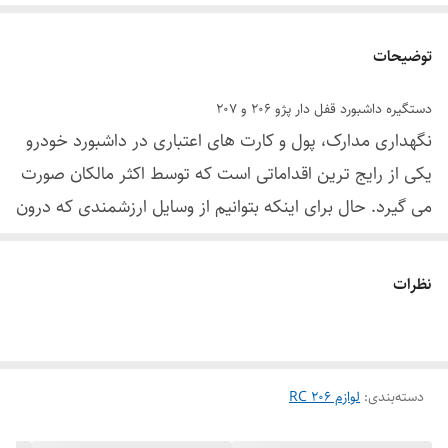
توضیحات
دستگیره داشبورد قفل دار پژو 206 و 207
نگهداری مدارک، پول و کارت های اعتباری در داشبورد خودرو
یکی از رایج ترین اقداماتی است که توسط اکثر مالکان صورت
می گیرد. حال برای اینکه بتوانیم از وسایل ارزشمندی که درون
داشبورد قرار می دهیم، محافظت نماییم چه اقدامی باید
انجام دهیم؟ اگر مالک خودرو
پژو 206
یا 207 هستید،
نظرات
دستگیره درب داشبورد قفل دار پیشنهادی ایمن و کار آمد
برای شماست. این دستگیره به شما کمک می کند تا دیگر با
خیال راحت مدارک، پول نقد و یا هر چیز ارزشمند دیگری را
دسته‌بندی
:
لوازم 206 RC
درون داشبورد قرار دهید و از امینت آن آسوده خاطر باشید.