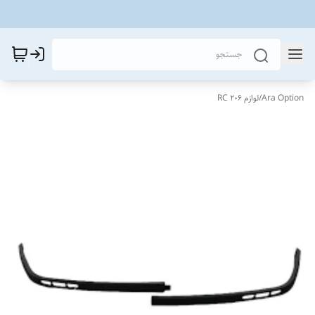
Ara Option
/
لوازم 206 RC